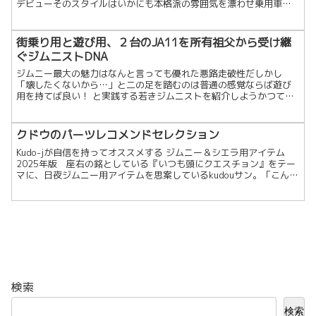
デビューそのスタイルはいかにも本格派の雰囲気を漂わせ乗用車的
SUVとは見た目からして違いをアピール欲しければ今すぐディー...
街乗り用と遊び用、２台のJA11を所有祖父から受け継
ぐジムニストDNA
ジムニー最大の魅力はなんと言っても優れた悪路走破性だしかし
「壊したくないから…」と二の足を踏むのは普通の感覚ならば遊び
用を持てば良い！ と実践する若きジムニストを紹介しようかつて父
親が四駆トライアル競技で乗り回していたJA11幌モデル。長年...
クドウのパーツレコメンドセレクション
Kudo-jが自信を持ってオススメする ジムニー＆シエラ用アイテム
2025年版 座右の銘としている『いつも頭にクエスチョン』をテー
マに、日夜ジムニー用アイテムを思案しているkudouサン。「こんな
パーツが欲しい！」というユーザーの声を入れ...
検索
検索